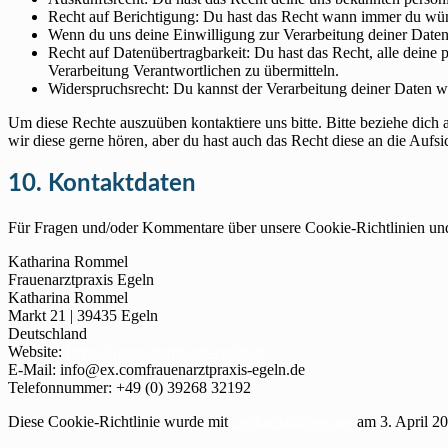
Recht auf Berichtigung: Du hast das Recht wann immer du wün
Wenn du uns deine Einwilligung zur Verarbeitung deiner Daten 
Recht auf Datenübertragbarkeit: Du hast das Recht, alle deine
Verarbeitung Verantwortlichen zu übermitteln.
Widerspruchsrecht: Du kannst der Verarbeitung deiner Daten wi
Um diese Rechte auszuüben kontaktiere uns bitte. Bitte beziehe dic
wir diese gerne hören, aber du hast auch das Recht diese an die Aufs
10. Kontaktdaten
Für Fragen und/oder Kommentare über unsere Cookie-Richtlinien und d
Katharina Rommel
Frauenarztpraxis Egeln
Katharina Rommel
Markt 21 | 39435 Egeln
Deutschland
Website:
https://frauenarztpraxis-egeln.de
E-Mail:
info@
ex.com
frauenarztpraxis-egeln.de
Telefonnummer: +49 (0) 39268 32192
Diese Cookie-Richtlinie wurde mit
cookiedatabase.org
am 3. April 20